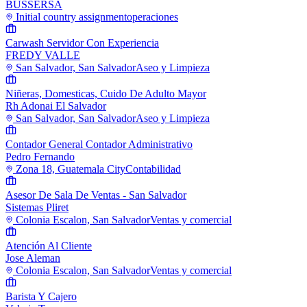
BUSSERSA
Initial country assignment
operaciones
Carwash Servidor Con Experiencia
FREDY VALLE
San Salvador, San Salvador
Aseo y Limpieza
Niñeras, Domesticas, Cuido De Adulto Mayor
Rh Adonai El Salvador
San Salvador, San Salvador
Aseo y Limpieza
Contador General Contador Administrativo
Pedro Fernando
Zona 18, Guatemala City
Contabilidad
Asesor De Sala De Ventas - San Salvador
Sistemas Pliret
Colonia Escalon, San Salvador
Ventas y comercial
Atención Al Cliente
Jose Aleman
Colonia Escalon, San Salvador
Ventas y comercial
Barista Y Cajero