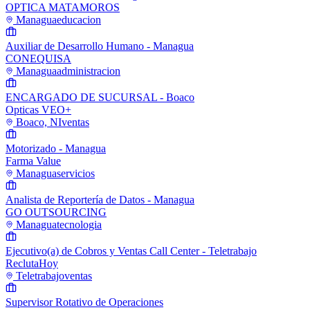
OPTICA MATAMOROS
Managua
educacion
Auxiliar de Desarrollo Humano - Managua
CONEQUISA
Managua
administracion
ENCARGADO DE SUCURSAL - Boaco
Opticas VEO+
Boaco, NI
ventas
Motorizado - Managua
Farma Value
Managua
servicios
Analista de Reportería de Datos - Managua
GO OUTSOURCING
Managua
tecnologia
Ejecutivo(a) de Cobros y Ventas Call Center - Teletrabajo
ReclutaHoy
Teletrabajo
ventas
Supervisor Rotativo de Operaciones