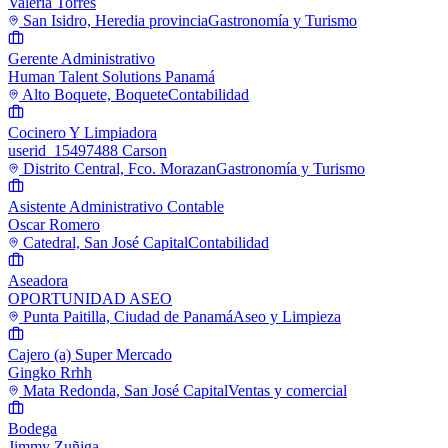
Valeria Torres
San Isidro, Heredia provincia
Gastronomía y Turismo
Gerente Administrativo
Human Talent Solutions Panamá
Alto Boquete, Boquete
Contabilidad
Cocinero Y Limpiadora
userid_15497488 Carson
Distrito Central, Fco. Morazan
Gastronomía y Turismo
Asistente Administrativo Contable
Oscar Romero
Catedral, San José Capital
Contabilidad
Aseadora
OPORTUNIDAD ASEO
Punta Paitilla, Ciudad de Panamá
Aseo y Limpieza
Cajero (a) Super Mercado
Gingko Rrhh
Mata Redonda, San José Capital
Ventas y comercial
Bodega
Jimmy Zuñiga