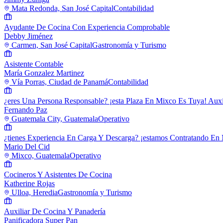
Mata Redonda, San José Capital
Contabilidad
Ayudante De Cocina Con Experiencia Comprobable
Debby Jiménez
Carmen, San José Capital
Gastronomía y Turismo
Asistente Contable
María Gonzalez Martinez
Vía Porras, Ciudad de Panamá
Contabilidad
¿eres Una Persona Responsable? ¡esta Plaza En Mixco Es Tuya! Auxi
Fernando Paz
Guatemala City, Guatemala
Operativo
¿tienes Experiencia En Carga Y Descarga? ¡estamos Contratando En
Mario Del Cid
Mixco, Guatemala
Operativo
Cocineros Y Asistentes De Cocina
Katherine Rojas
Ulloa, Heredia
Gastronomía y Turismo
Auxiliar De Cocina Y Panadería
Panificadora Super Pan