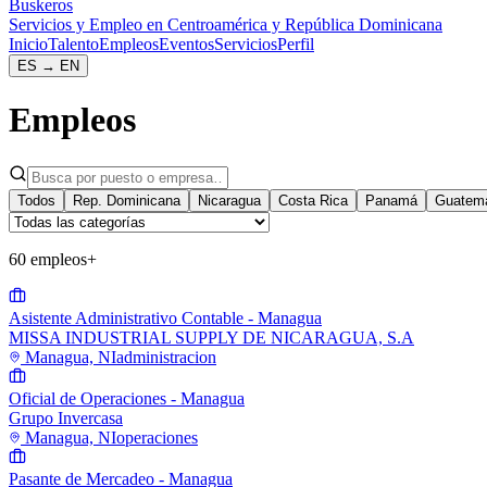
Buskeros
Servicios y Empleo en Centroamérica y República Dominicana
Inicio
Talento
Empleos
Eventos
Servicios
Perfil
ES
→
EN
Empleos
Todos
Rep. Dominicana
Nicaragua
Costa Rica
Panamá
Guatem
60 empleos
+
Asistente Administrativo Contable - Managua
MISSA INDUSTRIAL SUPPLY DE NICARAGUA, S.A
Managua, NI
administracion
Oficial de Operaciones - Managua
Grupo Invercasa
Managua, NI
operaciones
Pasante de Mercadeo - Managua