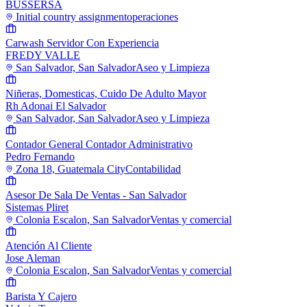
BUSSERSA
Initial country assignment
operaciones
Carwash Servidor Con Experiencia
FREDY VALLE
San Salvador, San Salvador
Aseo y Limpieza
Niñeras, Domesticas, Cuido De Adulto Mayor
Rh Adonai El Salvador
San Salvador, San Salvador
Aseo y Limpieza
Contador General Contador Administrativo
Pedro Fernando
Zona 18, Guatemala City
Contabilidad
Asesor De Sala De Ventas - San Salvador
Sistemas Pliret
Colonia Escalon, San Salvador
Ventas y comercial
Atención Al Cliente
Jose Aleman
Colonia Escalon, San Salvador
Ventas y comercial
Barista Y Cajero