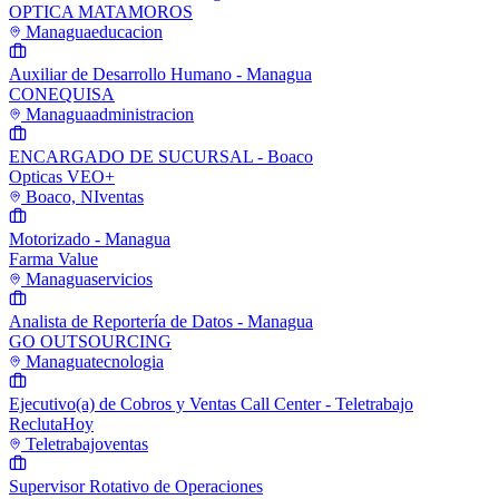
OPTICA MATAMOROS
Managua
educacion
Auxiliar de Desarrollo Humano - Managua
CONEQUISA
Managua
administracion
ENCARGADO DE SUCURSAL - Boaco
Opticas VEO+
Boaco, NI
ventas
Motorizado - Managua
Farma Value
Managua
servicios
Analista de Reportería de Datos - Managua
GO OUTSOURCING
Managua
tecnologia
Ejecutivo(a) de Cobros y Ventas Call Center - Teletrabajo
ReclutaHoy
Teletrabajo
ventas
Supervisor Rotativo de Operaciones