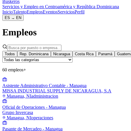
Buskeros
Servicios y Empleo en Centroamérica y República Dominicana
Inicio
Talento
Empleos
Eventos
Servicios
Perfil
ES
→
EN
Empleos
Todos
Rep. Dominicana
Nicaragua
Costa Rica
Panamá
Guatem
60 empleos
+
Asistente Administrativo Contable - Managua
MISSA INDUSTRIAL SUPPLY DE NICARAGUA, S.A
Managua, NI
administracion
Oficial de Operaciones - Managua
Grupo Invercasa
Managua, NI
operaciones
Pasante de Mercadeo - Managua