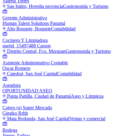
Valeria Torres
San Isidro, Heredia provincia
Gastronomía y Turismo
Gerente Administrativo
Human Talent Solutions Panamá
Alto Boquete, Boquete
Contabilidad
Cocinero Y Limpiadora
userid_15497488 Carson
Distrito Central, Fco. Morazan
Gastronomía y Turismo
Asistente Administrativo Contable
Oscar Romero
Catedral, San José Capital
Contabilidad
Aseadora
OPORTUNIDAD ASEO
Punta Paitilla, Ciudad de Panamá
Aseo y Limpieza
Cajero (a) Super Mercado
Gingko Rrhh
Mata Redonda, San José Capital
Ventas y comercial
Bodega
Jimmy Zuñiga