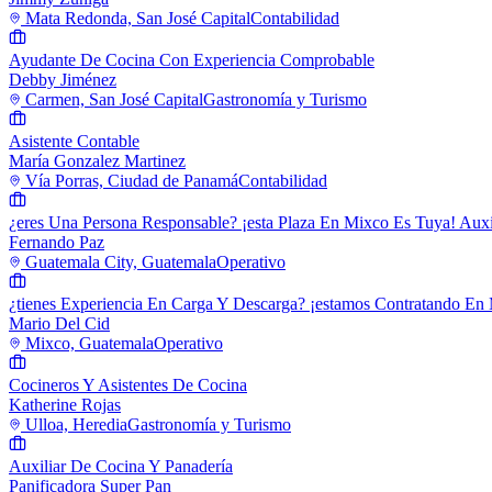
Mata Redonda, San José Capital
Contabilidad
Ayudante De Cocina Con Experiencia Comprobable
Debby Jiménez
Carmen, San José Capital
Gastronomía y Turismo
Asistente Contable
María Gonzalez Martinez
Vía Porras, Ciudad de Panamá
Contabilidad
¿eres Una Persona Responsable? ¡esta Plaza En Mixco Es Tuya! Auxi
Fernando Paz
Guatemala City, Guatemala
Operativo
¿tienes Experiencia En Carga Y Descarga? ¡estamos Contratando En
Mario Del Cid
Mixco, Guatemala
Operativo
Cocineros Y Asistentes De Cocina
Katherine Rojas
Ulloa, Heredia
Gastronomía y Turismo
Auxiliar De Cocina Y Panadería
Panificadora Super Pan